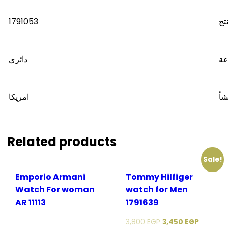
1791053
تج
عة
دائري
شأ
امريكا
Related products
Sale!
Emporio Armani
Tommy Hilfiger
Watch For woman
watch for Men
AR 11113
1791639
3,800
EGP
3,450
EGP