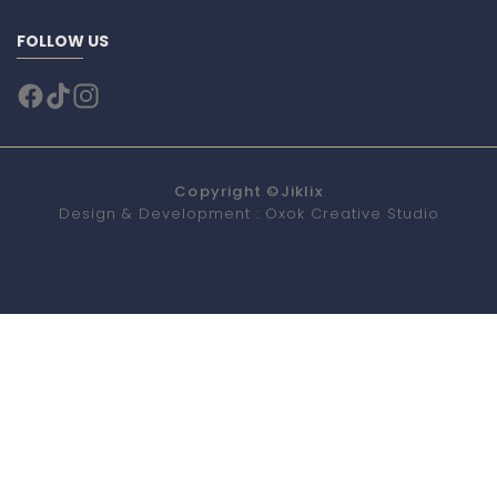
FOLLOW US
Copyright ©
Jiklix
Design & Development :
Oxok Creative Studio