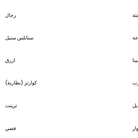
ئة
رجال
عة
ستانلس ستيل
نا
ازرق
رب
كوارتز (بطارية)
يل
ترينت
ار
فضي