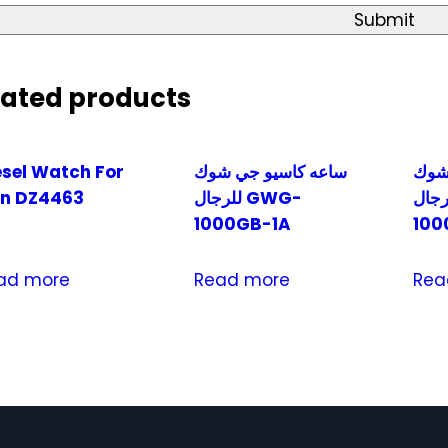
lated products
esel Watch For
ساعه كاسيو جي شوك
شوك
n DZ4463
للرجال GWG-
للرجال 
1000GB-1A
100
ad more
Read more
Rea