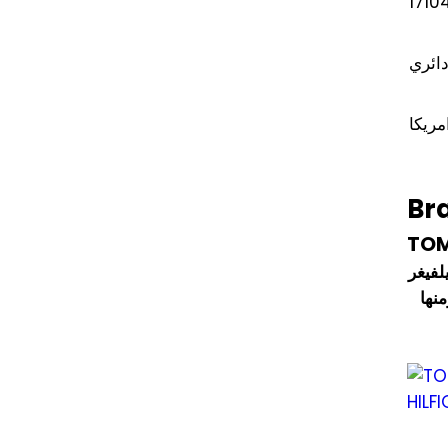
1710
ائري
مريكا
Br
TOM
لفيغر
نها