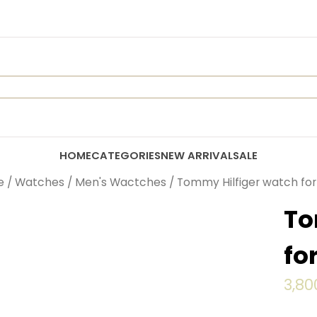
HOME
CATEGORIES
NEW ARRIVAL
SALE
e
/
Watches
/
Men's Wactches
/ Tommy Hilfiger watch for
To
fo
3,8