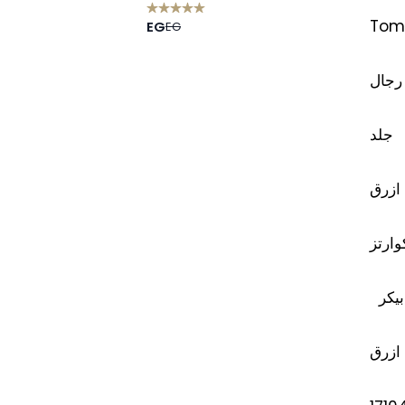
Tomm
EG
EG
رجال
جلد
ازرق
وارتز
بيكر
ازرق