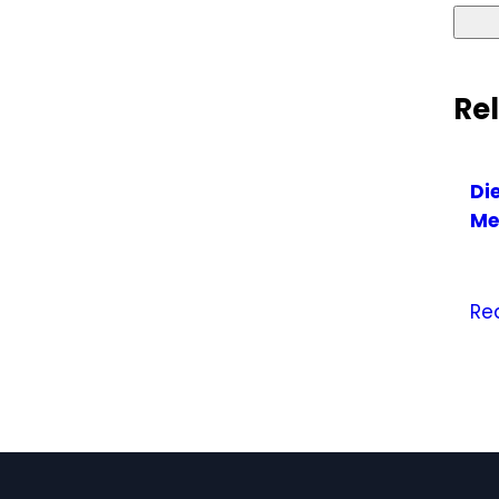
Re
Di
Me
Re