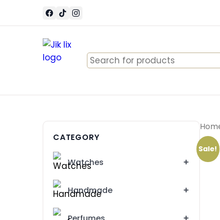
Search
for:
Hom
CATEGORY
Sale!
Watches
Handmade
Perfumes