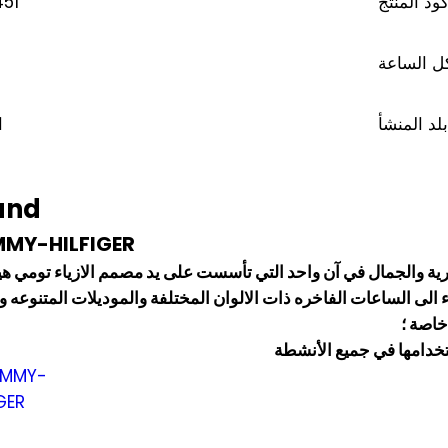
451
ود المنتج
 الساعة
د
بلد المنشأ
ا
and
MY-HILFIGER
صرية والجمال في آن واحد التي تأسست على يد مصمم الازياء تومي هي
 الى الساعات الفاخره ذات الالوان المختلفة والموديلات المتنوعه وم
خاصة ؛
تخدامها في جميع الأنشطة