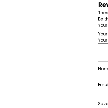
Re
Ther
Be t
Your
Your
Your
Na
Emai
Save