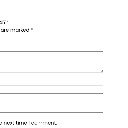
451”
s are marked
*
he next time I comment.