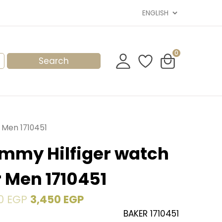
0
 Men 1710451
mmy Hilfiger watch
r Men 1710451
00
EGP
3,450
EGP
BAKER 1710451