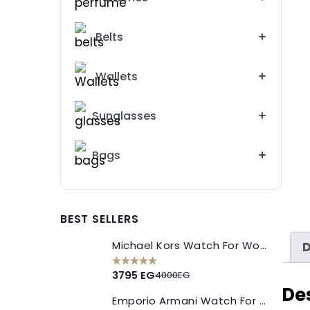
Belts
Wallets
Sunglasses
Bags
BEST SELLERS
Michael Kors Watch For Women MK5925
D
3795 EG
4000EG
De
Emporio Armani Watch For Woman AR 11113