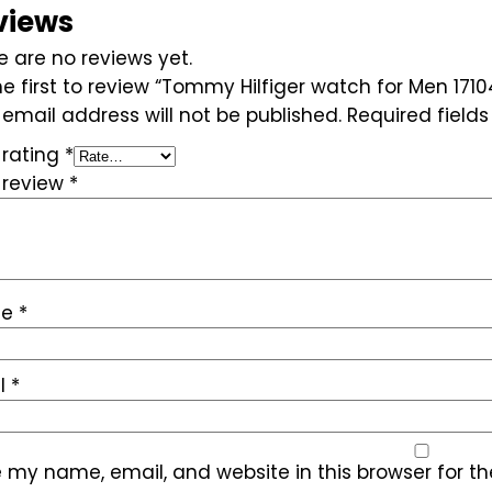
views
e are no reviews yet.
he first to review “Tommy Hilfiger watch for Men 1710
 email address will not be published.
Required field
 rating
*
 review
*
me
*
l
*
 my name, email, and website in this browser for t