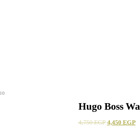
710
Hugo Boss Wa
4,750
EGP
4,450
EGP