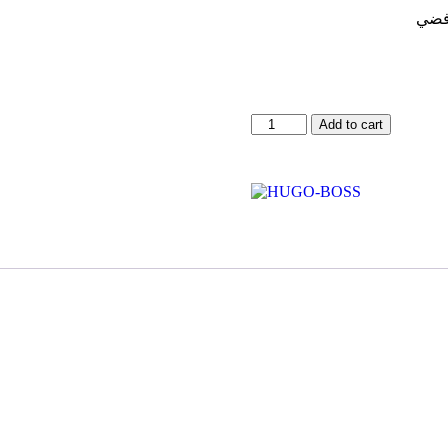
 فضي
Hugo
Add to cart
Boss
Watch
For
Men
1513710
quantity