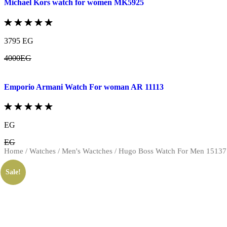
Michael Kors watch for women MK5925
3795 EG
4000EG
Emporio Armani Watch For woman AR 11113
EG
EG
Home
/
Watches
/
Men's Wactches
/ Hugo Boss Watch For Men 1513
Sale!