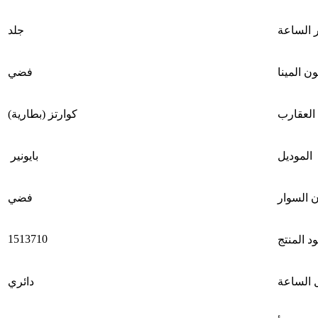
 الساعة
جلد
ون المينا
فضي
العقارب
كوارتز (بطارية)
الموديل
بايونير
 السوار
فضي
1513710
د المنتج
الساعة
دائري