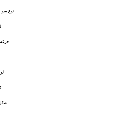
نوع سوار
ل
حركة 
لون
كو
شكل 