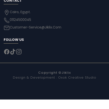
CONTACT
Cairo, Egypt.
01124500045
Customer-Service@Jiklix.Com
FOLLOW US
Copyright ©
Jiklix
Design & Development :
Oxok Creative Studio