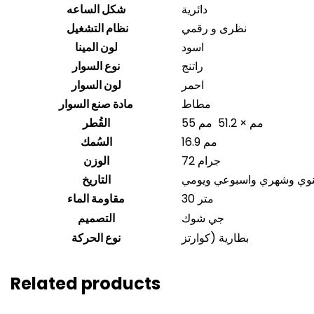
دائرية
شكل الساعه
نظرى و رقمي
نظام التشغيل
اسود
لون المينا
راتنج
نوع السوار
احمر
لون السوار
مطاط
مادة صنع السوار
55 مم × 51.2 مم
القُطر
16.9 مم
السُمك
72 جرام
الوزن
نوي وشهري واسبوعي ويومي
التاريخ
30 متر
مقاومة الماء
جي شوك
التصميم
بطارية (كوارتز
نوع الحركة
Related products