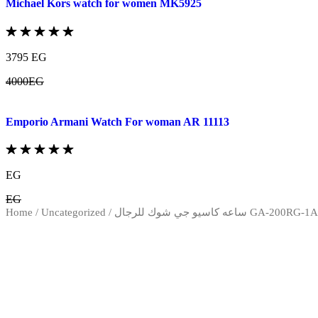
Michael Kors watch for women MK5925
3795 EG
4000EG
Emporio Armani Watch For woman AR 11113
EG
EG
Home
/
Uncategorized
/ ساعه كاسيو جي شوك للرجال GA-200RG-1A