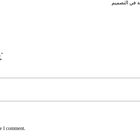
RG-1A”
*
me I comment.