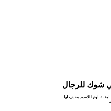
انة. لونها الأسود يضيف لها
ة