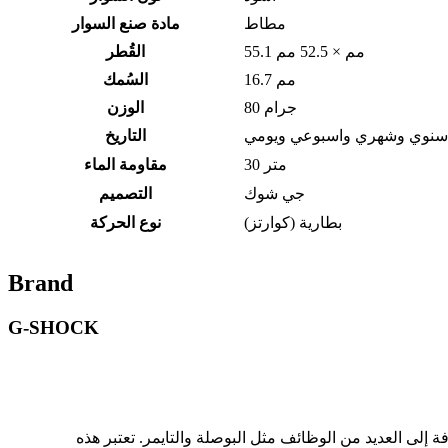
مطاط
مادة صنع السوار
55.1 مم × 52.5 مم
القُطر
16.7 مم
السُمك
80 جرام
الوزن
 سنوي وشهري واسبوعي ويومي
التاريخ
30 متر
مقاومة الماء
جي شوك
التصميم
بطارية (كوارتز)
نوع الحركة
Brand
G-SHOCK
تتميز بتصميم فريد يجمع بين الأناقة والتحمل الشديد. تقدم دقة في الوقت ومجموعة من الميزات مثل مقاومة عالية للصدمات والمياه، بالإضافة إلى العديد من الوظائف مثل البوصلة والتايمر. تعتبر هذه