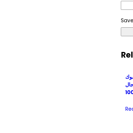
Save
Re
وك
ل GA-
10
Re