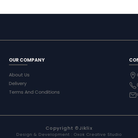
OUR COMPANY
CO
About Us
Delivery
Terms And Conditions
Copyright ©
Jiklix
Design & Development :
Oxok Creative Studio