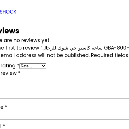
views
e are no reviews yet.
Be the  “ساعه كاسيو جي شوك للرجال GBA-800-3A”
 email address will not be published.
Required field
 rating
*
 review
*
me
*
l
*