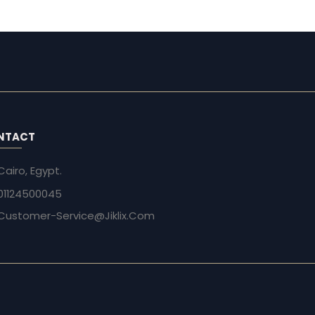
NTACT
Cairo, Egypt.
01124500045
Customer-Service@Jiklix.Com