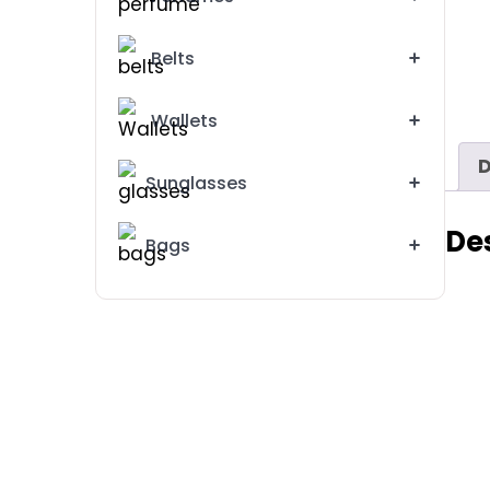
Belts
Wallets
D
Sunglasses
De
Bags
Michael Kors Watch For Women MK5925
3795 EG
4000EG
Emporio Armani Watch For Woman AR 11113