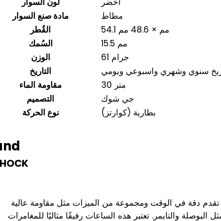
اخضر
لون السوار
مطاط
مادة صنع السوار
54.1 مم × 48.6 مم
القُطر
15.5 مم
السُمك
61 جرام
الوزن
ريخ سنوي وشهري واسبوعي ويومي
التاريخ
30 متر
مقاومة الماء
جي شوك
التصميم
بطارية (كوارتز)
نوع الحركة
and
SHOCK
تتميز بتصميم فريد يجمع بين الأناقة والتحمل الشديد. تقدم دقة في الوقت ومجموعة من الميزات مثل مقاومة عالية
 البوصلة والتايمر. تعتبر هذه الساعات رفيقًا مثاليًا للمغامرات