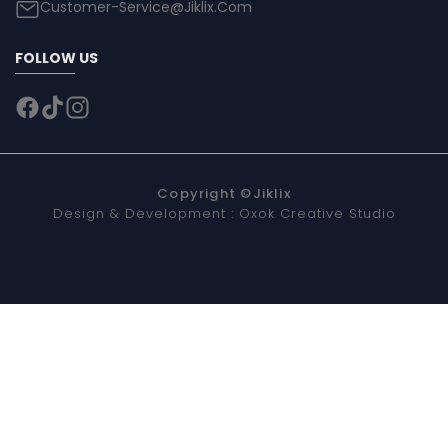
Customer-Service@Jiklix.Com
FOLLOW US
Copyright ©
Jiklix
Design & Development :
Oxok Creative Studio