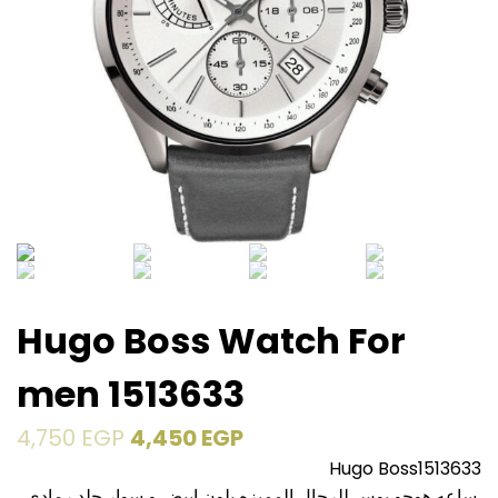
Hugo Boss Watch For
men 1513633
4,750
EGP
4,450
EGP
Hugo Boss
1513633
ساعه هوجو بوس للرجال المميزه بلون ابيض و سوار جلد رمادي