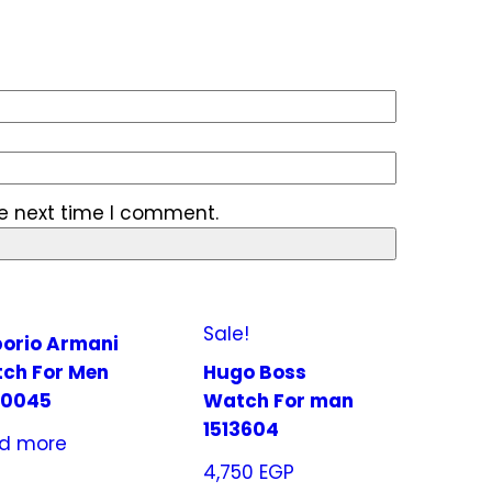
he next time I comment.
Sale!
orio Armani
ch For Men
Hugo Boss
80045
Watch For man
1513604
d more
4,750
EGP