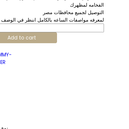
الفخامه لمظهرك
التوصيل لجميع محافظات مصر
لمعرفه مواصفات الساعه بالكامل اننظر في الوصف
my
er
Add to cart
h
52
ity
نوع 