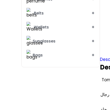
Belts
Wallets
Sunglasses
Bags
Desc
De
Tom
Michael Kors Watch For Women MK5925
رجال
3795 EG
4000EG
Emporio Armani Watch For Woman AR 11113
جلد