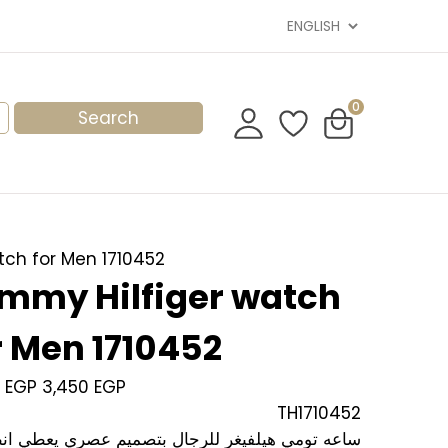
0
tch for Men 1710452
mmy Hilfiger watch
r Men 1710452
0
EGP
3,450
EGP
TH1710452
ساعه تومي هيلفيغر للرجال بتصميم عصري يعطي انط