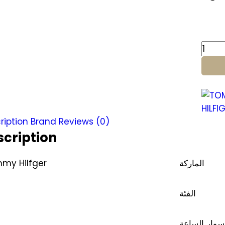
Tom
Hilfig
watc
for
Men
17104
ription
Brand
Reviews (0)
quant
scription
my Hilfger
الماركة
الفئة
سوار الساعة