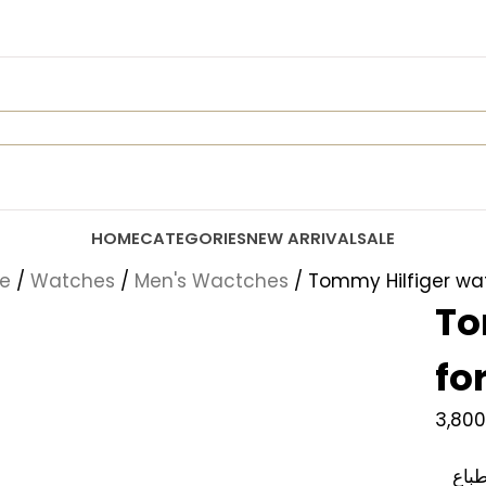
HOME
CATEGORIES
NEW ARRIVAL
SALE
e
/
Watches
/
Men's Wactches
/ Tommy Hilfiger wa
!
To
fo
3,80
باع