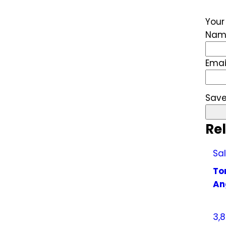
Your
Na
Emai
Save
Re
Sal
To
An
3,