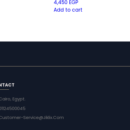
4,450
EGP
Add to cart
NTACT
Cairo, Egypt.
01124500045
Customer-Service@Jiklix.Com