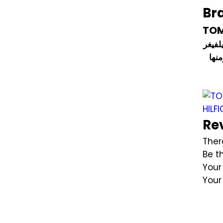
Br
TOM
لفيغر
نها
Re
Ther
Be t
Your
Your