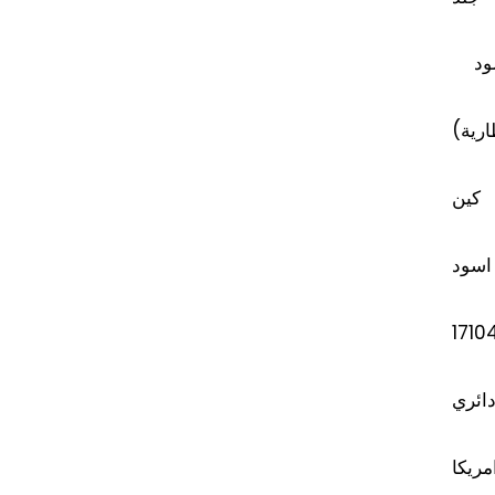
EG
EG
ود
طارية
كين
اسود
1710
ائري
مريكا