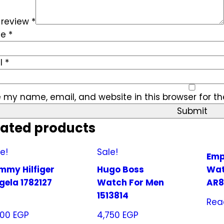
 review
*
me
*
l
*
 my name, email, and website in this browser for t
lated products
e!
Sale!
Emp
mmy Hilfiger
Hugo Boss
Wat
gela 1782127
Watch For Men
AR
1513814
Rea
800
EGP
4,750
EGP