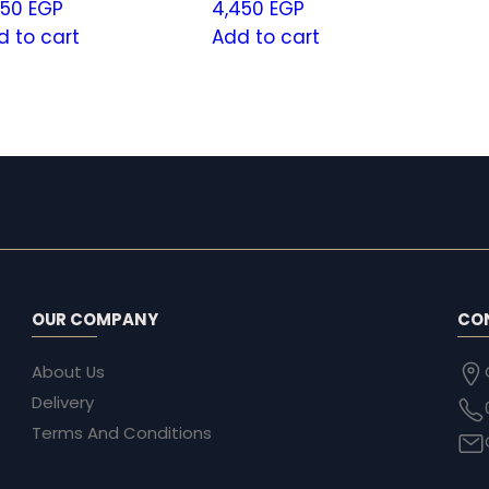
450
EGP
4,450
EGP
d to cart
Add to cart
OUR COMPANY
CO
About Us
Delivery
Terms And Conditions