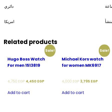
اعة
دائري
منشأ
امريكا
Related products
Sale!
Sale!
Hugo Boss Watch
Michael Kors watch
For men 1513819
for women MK6917
4,750
EGP
4,450
EGP
4,000
EGP
3,795
EGP
Add to cart
Add to cart