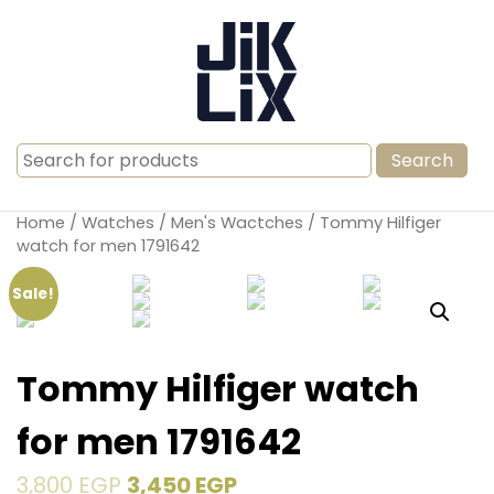
Search
for:
Home
/
Watches
/
Men's Wactches
/ Tommy Hilfiger
watch for men 1791642
Sale!
Tommy Hilfiger watch
for men 1791642
3,800
EGP
3,450
EGP