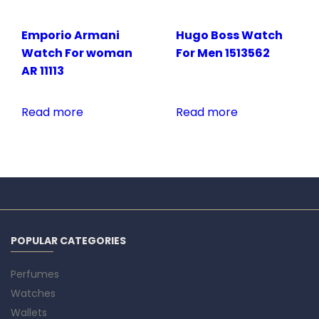
Emporio Armani
Hugo Boss Watch
Watch For woman
For Men 1513562
AR 11113
Read more
Read more
POPULAR CATEGORIES
Perfumes
Watches
Wallets