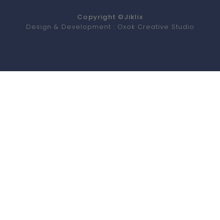
Copyright ©
Jiklix
Design & Development :
Oxok Creative Studio