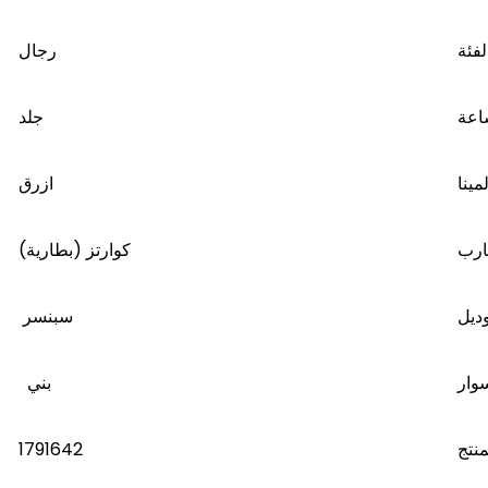
لفئة
رجال
اعة
جلد
مينا
ازرق
ارب
كوارتز (بطارية)
وديل
سبنسر
وار
بني
1791642
منتج